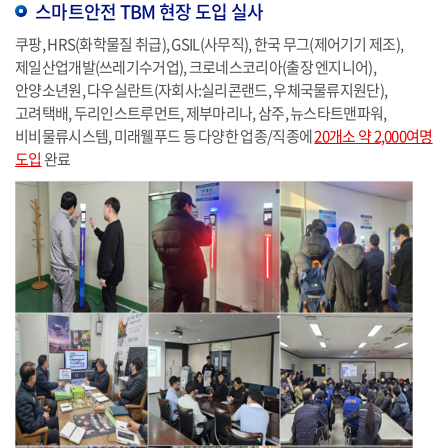
스마트안전 TBM 현장 도입 실사
쿠팡, HRS(화학물질 취급), GSIL(사무직), 한국 무그(제어기기 제조),
제일산업개발(쓰레기수거업), 크로네스코리아(출장 엔지니어),
안양소년원, 다우실란트(자회사:실리콘랜드, 우체국물류지원단),
고려택배, 두리인스트루먼트, 제부마리나, 삼주, 뉴스타트맨파워,
비비물류시스템, 미래웰푸드 등 다양한 업종/직종에
20개소 약 2,000여명
도입
완료